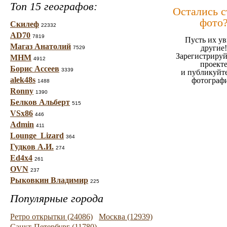
Топ 15 географов:
Остались 
фото
Скилеф
22332
AD70
7819
Пусть их ув
Магаз Анатолий
другие!
7529
Зарегистрируй
МНМ
4912
проект
Борис Ассеев
3339
и публикуйт
alek48s
фотограф
1488
Ronny
1390
Белков Альберт
515
VSx86
446
Admin
411
Lounge_Lizard
364
Гудков А.И.
274
Ed4x4
261
OVN
237
Рыковкин Владимир
225
Популярные города
Ретро открытки (24086)
Москва (12939)
Санкт-Петербург (11780)