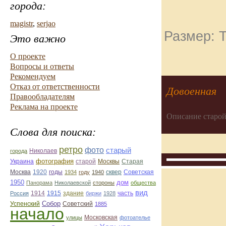
города:
magistr
,
serjao
Размер: Т
Это важно
О проекте
Вопросы и ответы
Рекомендуем
Отказ от ответственности
Довоенная
Правообладателям
Реклама на проекте
Описание старой
Слова для поиска:
ретро
фото
старый
Николаев
города
фотография
Украина
Старая
старой
Москвы
Москва
1920
годы
сквер
1934
году
1940
Советская
1950
дом
Панорама
Николаевской
стороны
общества
вид
1914
1915
здание
Россия
биржи
1928
часть
Собор
Успенский
Советский
1885
начало
улицы
Московская
фотоателье