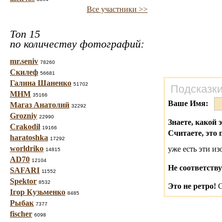
Все участники >>
Топ 15
по количеству фотографий:
mr.seniv
78260
Скилеф
56681
Галина Шаненко
51702
Подсказки
МНМ
35166
Ваше Имя:
Магаз Анатолий
32292
Grozniy
22990
Знаете, какой 
Crakodil
19166
Считаете, это 
haratoshka
17292
worldriko
уже есть эти и
14815
AD70
12104
Не соответству
SAFARI
11552
Spektor
8532
Это не ретро!
С
Ігор Кузьменко
8485
Рыбак
7377
fischer
6098