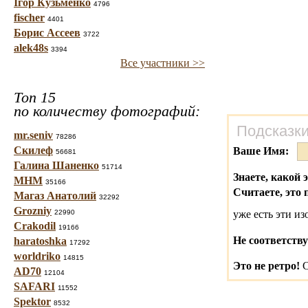
Ігор Кузьменко
4796
fischer
4401
Борис Ассеев
3722
alek48s
3394
Все участники >>
Топ 15
по количеству фотографий:
Подсказки
mr.seniv
78286
Скилеф
Ваше Имя:
56681
Галина Шаненко
51714
Знаете, какой 
МНМ
35166
Считаете, это 
Магаз Анатолий
32292
Grozniy
22990
уже есть эти и
Crakodil
19166
Не соответству
haratoshka
17292
worldriko
14815
Это не ретро!
С
AD70
12104
SAFARI
11552
Spektor
8532