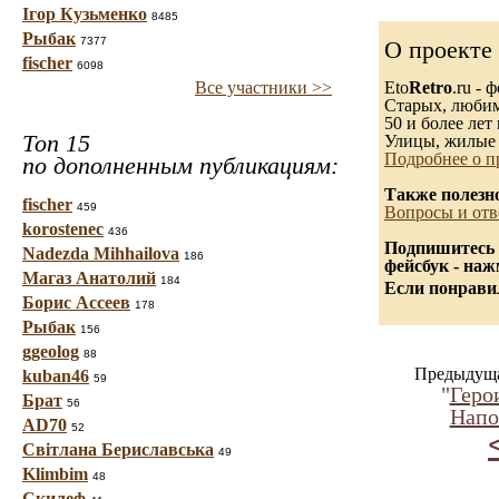
Ігор Кузьменко
8485
Рыбак
7377
О проекте
fischer
6098
Все участники >>
Eto
Retro
.ru -
Старых, любимы
50 и более лет 
Топ 15
Улицы, жилые 
Подробнее о п
по дополненным публикациям:
Также полезн
fischer
459
Вопросы и отв
korostenec
436
Подпишитесь 
Nadezda Mihhailova
186
фейсбук - на
Магаз Анатолий
184
Если понравил
Борис Ассеев
178
Рыбак
156
ggeolog
88
Предыдуща
kuban46
59
"
Геро
Брат
56
Напо
AD70
52
Світлана Бериславська
49
Klimbim
48
Скилеф