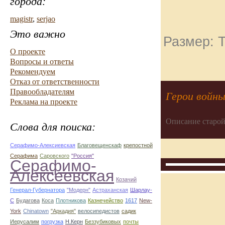
города:
magistr
,
serjao
Это важно
Размер: Т
О проекте
Вопросы и ответы
Рекомендуем
Отказ от ответственности
Правообладателям
Герои войны
Реклама на проекте
Описание старой
Слова для поиска:
Серафимо-Алексиевская
Благовещенскаф
крепостной
Серафима
Саровского
"Россия"
Серафимо-
Алексеевская
Козачий
Генерал-Губернатора
"Модерн"
Астраханская
Шарлау-
С
Будагова
Коса
Плотникова
Казнечейство
1617
New-
York
Chinatown
"Аркадия"
велосипедистов
садик
Иерусалим
погрузка
Н.Керн
Беззубиковых
почты