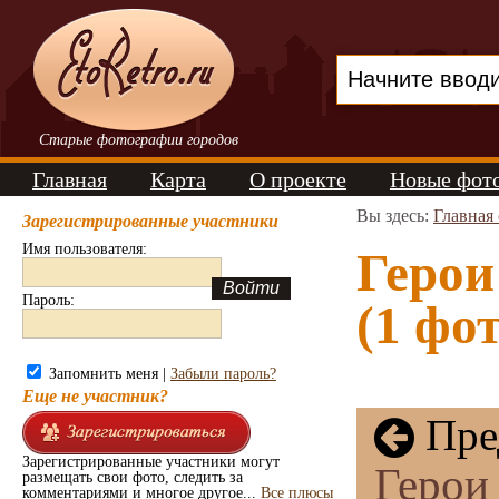
Старые фотографии городов
Главная
Карта
О проекте
Новые фот
Вы здесь:
Главная
Зарегистрированные участники
Имя пользователя:
Герои
Пароль:
(1 фот
Запомнить меня |
Забыли пароль?
Еще не участник?
Пре
Зарегистрированные участники могут
Герои
размещать свои фото, следить за
комментариями и многое другое...
Все плюсы