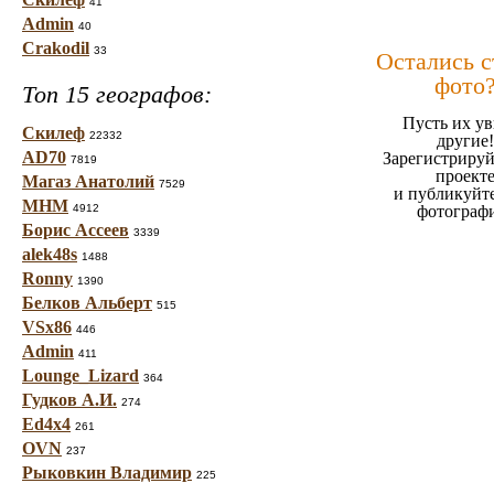
41
Admin
40
Crakodil
33
Остались 
фото
Топ 15 географов:
Пусть их ув
Скилеф
22332
другие!
AD70
Зарегистрируй
7819
проект
Магаз Анатолий
7529
и публикуйт
МНМ
4912
фотограф
Борис Ассеев
3339
alek48s
1488
Ronny
1390
Белков Альберт
515
VSx86
446
Admin
411
Lounge_Lizard
364
Гудков А.И.
274
Ed4x4
261
OVN
237
Рыковкин Владимир
225