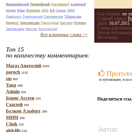
Варвациевский
Полицейский
(гостинного)
взаимный
кредит
Ильи
Яковлева
1841
4-5
Смара
1969г
Год съемки:
не у
Раевского
Семеновский
Смолненскія
"Общества
Старый город:
Р
Дата:
16.07.2011 
Кредита"
Королевская
Пароходная
Бастион
Рачевка
Слова для поиска
Энгельгарду
Мостик
Лопатинский
Автор публикац
Все ключевые слова >>
Источник:
Топ 15
по количеству комментариев:
Магаз Анатолий
2040
poroch
Проголо
1132
sm
865
за публикацию, если п
Yana
398
Admin
334
Борис Ассеев
Поделиться ссы
320
Скилеф
305
Белков Альберт
299
МНМ
298
Chuk
220
Автор:
alek48s
216