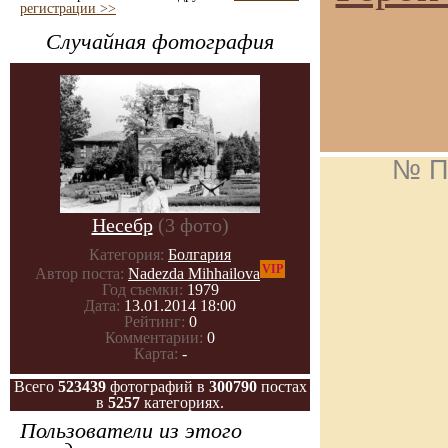
регистрации >>
Случайная фотография
№ П
Несебр
(3 фото)
Категория:
Болгария
VIP
Автор поста:
Nadezda Mihhailova
Год съемки:
1979
Дата:
13.01.2014 18:00
Рейтинг:
0
Комментарии:
0
Карта:
-
Всего
523439
фотографий в
300790
постах
в
5257
категориях.
Пользователи из этого