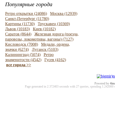
Популярные города
Ретро открытки (24086)
Москва (12939)
Санкт-Петербург (11780)
Картины (11730)
Трускавец (10369)
Львов (10183)
Киев (10182)
Саратов (8644)
Железная дорога (поезда,
паровозы, локомотивы, вагоны) (7127)
Кисловодск (7008)
Медали, ордена,
значки (6274)
Луганск (5103)
Калининград (5074)
Ретро
знаменитости (4542)
Гусев (4162)
все города >>
Powered by
4im
Page generated in 2.372403 seconds with 27 queries, spending 1.24200