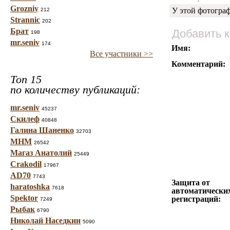
Grozniy
У этой фотогра
212
Strannic
202
Брат
Добавить 
198
mr.seniv
174
Имя:
Все участники >>
Комментарий:
Топ 15
по количеству публикаций:
mr.seniv
45237
Скилеф
40848
Галина Шаненко
32703
МНМ
26542
Магаз Анатолий
25449
Crakodil
17967
AD70
7743
Защита от
haratoshka
7618
автоматически
Spektor
регистраций:
7249
Рыбак
6790
Николай Наседкин
5090