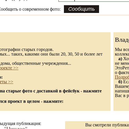
ообщить о современном фото:
Влад
 фотографии старых городов.
Мы все
х... таких, какими они были 20, 30, 50 и более лет
колле
а)
Хот
дома, общественные учереждения...
не мен
роекте >>
ЭтоРет
о факт
о:
Подроб
еты >>
б)
Есл
Вашему
а старые фото с доставкой в фейсбук - нажмите
напиши
Вас в р
ся проект в целом - нажмите:
ыдущая публикация:
Вы смотрели публик
"
Циндао
"