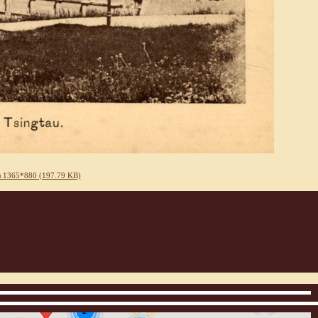
 1365*880 (197.79 KB)
3
12
2