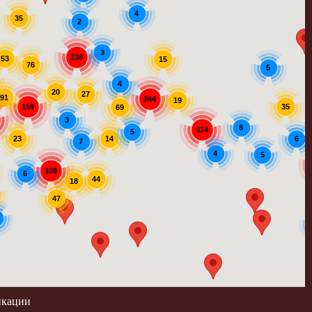
4
35
2
3
236
53
15
76
5
4
20
27
91
244
19
159
35
69
3
8
114
5
14
23
6
7
4
5
108
6
44
18
47
икации