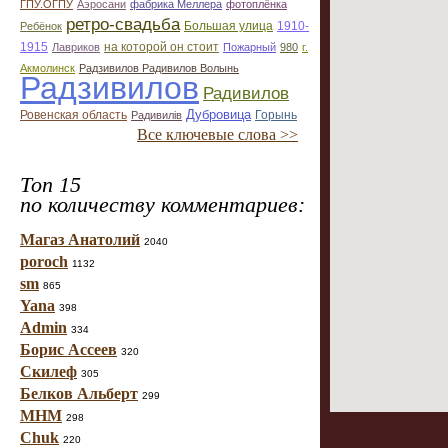
ГПУ.ОГПУ
Аэросани
фабрика Меллера
фотоплёнка
ретро-свадьба
Большая улица
1910-
Ребёнок
1915
на которой он стоит
Лавриков
Пожарный
980
г.
Акмолинск
Радзивилов Радивилов Волынь
Радзивилов
Радивилов
Дубровица
Ровенская область
Горынь
Радивилiв
Все ключевые слова >>
Топ 15
по количеству комментариев:
Магаз Анатолий
2040
poroch
1132
sm
865
Yana
398
Admin
334
Борис Ассеев
320
Скилеф
305
Белков Альберт
299
МНМ
298
Chuk
220