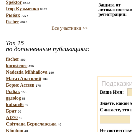
Spektor
8532
Защита от
Ігор Кузьменко
автоматически
8485
регистраций:
Рыбак
7377
fischer
6098
Все участники >>
Топ 15
по дополненным публикациям:
fischer
459
korostenec
436
Nadezda Mihhailova
186
Магаз Анатолий
184
Подсказки
Борис Ассеев
178
Рыбак
Ваше Имя:
156
ggeolog
88
Знаете, какой 
kuban46
59
Считаете, это 
Брат
56
AD70
52
Світлана Бериславська
49
Klimbim
Не соответству
48