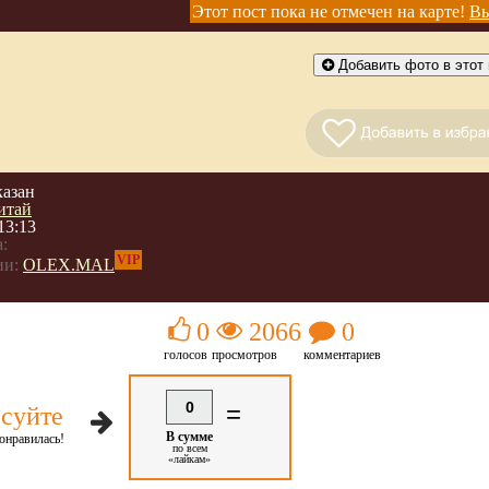
Этот пост пока не отмечен на карте!
Вы
Добавить фото в этот 
казан
итай
13:13
:
VIP
ии:
OLEX.MAL
0
2066
0
голосов
просмотров
комментариев
0
=
суйте
В сумме
онравилась!
по всем
«лайкам»