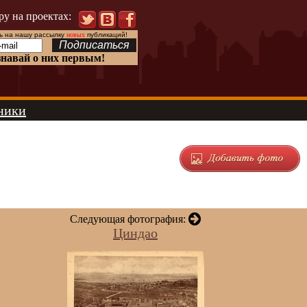
ру на проектах:
 на нашу рассылку
новых
публикаций!
знавай о них первым!
ники
Следующая фотография:
Циндао