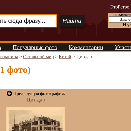
ЭтоРетро.
(!)
Подпишись
И у
о
Популярные фото
Комментарии
Участ
 страница
>
Остальной мир
>
Китай
> Циндао
1 фото)
Предыдущая фотография:
Циндао