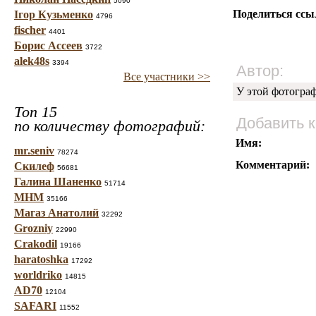
5090
Поделиться ссы
Ігор Кузьменко
4796
fischer
4401
Борис Ассеев
3722
alek48s
3394
Автор:
Все участники >>
У этой фотогра
Топ 15
Добавить 
по количеству фотографий:
Имя:
mr.seniv
78274
Комментарий:
Скилеф
56681
Галина Шаненко
51714
МНМ
35166
Магаз Анатолий
32292
Grozniy
22990
Crakodil
19166
haratoshka
17292
worldriko
14815
AD70
12104
SAFARI
11552