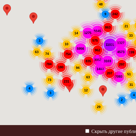
48
242
9
21
863
5645
1275
14
33
575
3
1327
10
11031
5956
962
63
4573
199
74
754
3052
3103
835
784
297
180
94
1483
207
51
7093
63
73
231
31
4
12
3
4
2
29
Скрыть другие публ