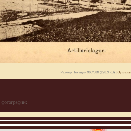
Размер: Текущий 900*580 (228.3 KB) |
Оригинал
 фотографии:
907