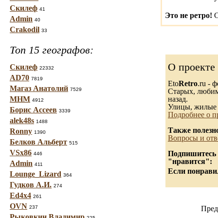
Скилеф
41
Это не ретро!
С
Admin
40
Crakodil
33
Топ 15 географов:
О проекте
Скилеф
22332
AD70
7819
Eto
Retro
.ru -
Магаз Анатолий
7529
Старых, любимы
МНМ
назад.
4912
Улицы, жилые 
Борис Ассеев
3339
Подробнее о п
alek48s
1488
Также полезн
Ronny
1390
Вопросы и отв
Белков Альберт
515
VSx86
Подпишитесь н
446
"нравится":
Admin
411
Если понравил
Lounge_Lizard
364
Гудков А.И.
274
Ed4x4
261
OVN
237
Пред
Рыковкин Владимир
225