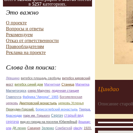
в
5257
категориях.
Это важно
О проекте
Вопросы и ответы
Рекомендуем
Отказ от ответственности
Правообладателям
Реклама на проекте
Слова для поиска:
Лёвшино
витебск площадь свободы
витебск кировский
мост
витебск синий дом
Магнитная
Станица
Магнитка
Циндао
Магнитогорск
озеро Марупес
лодочная станция
Главпочта
Фабрика "Аврора". 1965
Богоявленская
Описание старой
церковь
Дмитровский монастырь
церковь Успенья
Прокудин-Горский.
Борисоглебский монастырь
Тверца.
Сергач
старый вид
Краснодар
парк им. Горького
сергача
вид из города на поселок Юбилейный
йошкар-
ола
ДК ленин
Савария
Зеленко
Сомбатхей
olacity
1920.