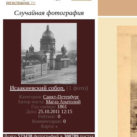
регистрации >>
Случайная фотография
Исаакиевский собор.
(1 фото)
Категория:
Санкт-Петербург
Автор поста:
Магаз Анатолий
Год съемки:
1861
Дата:
25.10.2011 12:15
Рейтинг:
0
Комментарии:
0
Карта:
-
Всего
523438
фотографий в
300789
постах