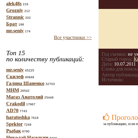
alek48s
216
Grozniy
212
Strannic
202
Брат
198
mr.seniv
174
Все участники >>
Топ 15
Год съемки:
не у
по количеству публикаций:
Старый город:
К
Дата:
10.07.2011 
Слова для поиска
mr.seniv
45225
Автор публикац
Скилеф
40848
Источник:
Галина Шаненко
32703
МНМ
26542
Магаз Анатолий
25449
Crakodil
17967
AD70
7743
Проголо
haratoshka
7618
Spektor
за публикацию, если п
7249
Рыбак
6790
Николай Наседкин