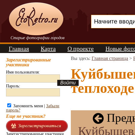
Старые фотографии городов
Главная
Карта
О проекте
Новые фот
Вы здесь:
Главная страница
>
Зарегистрированные
участники
Куйбышев
Имя пользователя:
теплоходе
Пароль:
Запомнить меня |
Забыли
пароль?
Преды
Еще не участник?
Куйбышев.
Зарегистрированные участники