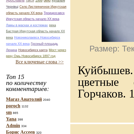
Ярославль
такси
1999
окно
Купальні
Чернівці
Село Листвяничное Иркутская
область начало ХХ века
Троицкосавск
Иркутская область начало ХХ века
Ламы в масках и костюмах
река
Бастрая Иркутская область начало ХХ
века
Новониколаевск Новосибирск
начало ХХ века
Грозный-площадь
Размер: Тек
Ленина
Новосибирск карта
Мост через
реку Омь Новосибирск 1897 год
Все ключевые слова >>
Куйбышев.
Топ 15
цветные 
по количеству
комментариев:
Горчаков. 
Магаз Анатолий
2040
poroch
1132
sm
865
Yana
398
Admin
334
Борис Ассеев
320