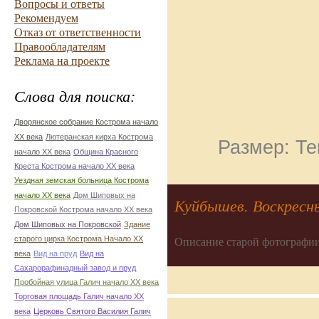
Вопросы и ответы
Рекомендуем
Отказ от ответственности
Правообладателям
Реклама на проекте
Слова для поиска:
Дворянское собрание Кострома начало
ХХ века
Лютеранская кирха Кострома
Размер: Те
начало ХХ века
Община Красного
Креста Кострома начало ХХ века
Уездная земская больница Кострома
начало ХХ века
Дом Шиповых на
Куйбышев. Воскресны
Покровской Кострома начало ХХ века
Дом Шиповых на Покровской
Здание
старого цирка Кострома Начало ХХ
Описание старой фотографии
века
Вид на пруд
Вид на
Сахарорафинадный завод и пруд
Пробойная улица Галич начало ХХ века
Торговая площадь Галич начало ХХ
века
Церковь Святого Василия Галич