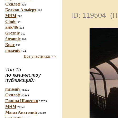
Скилеф
305
Белков Альберт
299
ID: 119504 (
МНМ
298
Chuk
220
alek48s
216
Grozniy
212
Strannic
202
Брат
198
mr.seniv
174
Все участники >>
Топ 15
по количеству
публикаций:
mr.seniv
45211
Скилеф
40848
Галина Шаненко
32703
МНМ
26542
Магаз Анатолий
25449