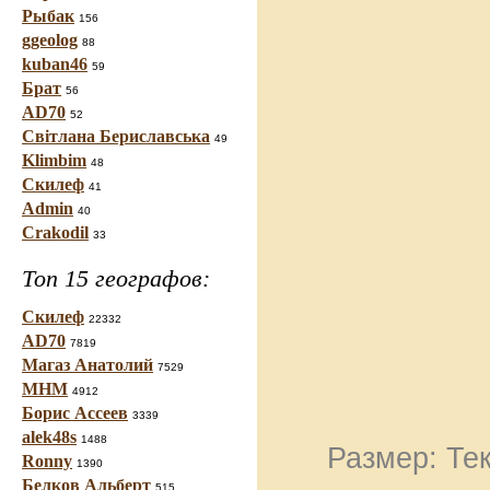
Рыбак
156
ggeolog
88
kuban46
59
Брат
56
AD70
52
Світлана Бериславська
49
Klimbim
48
Скилеф
41
Admin
40
Crakodil
33
Топ 15 географов:
Скилеф
22332
AD70
7819
Магаз Анатолий
7529
МНМ
4912
Борис Ассеев
3339
alek48s
1488
Размер: Тек
Ronny
1390
Белков Альберт
515