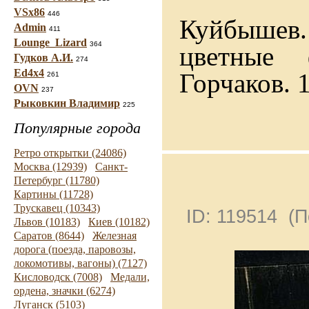
VSx86
446
Куйбышев.
Admin
411
Lounge_Lizard
364
цветные 
Гудков А.И.
274
Ed4x4
Горчаков. 
261
OVN
237
Рыковкин Владимир
225
Популярные города
Ретро открытки (24086)
Москва (12939)
Санкт-
Петербург (11780)
Картины (11728)
Трускавец (10343)
ID: 119514 (
Львов (10183)
Киев (10182)
Саратов (8644)
Железная
дорога (поезда, паровозы,
локомотивы, вагоны) (7127)
Кисловодск (7008)
Медали,
ордена, значки (6274)
Луганск (5103)