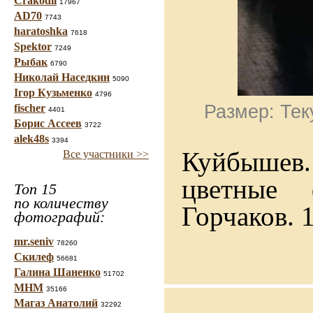
Crakodil
17967
AD70
7743
haratoshka
7618
Spektor
7249
Рыбак
6790
Николай Наседкин
5090
Ігор Кузьменко
4796
Размер: Тек
fischer
4401
Борис Ассеев
3722
alek48s
3394
Куйбышев.
Все участники >>
цветные 
Топ 15
по количеству
Горчаков. 
фотографий:
mr.seniv
78260
Скилеф
56681
Галина Шаненко
51702
МНМ
35166
Магаз Анатолий
32292