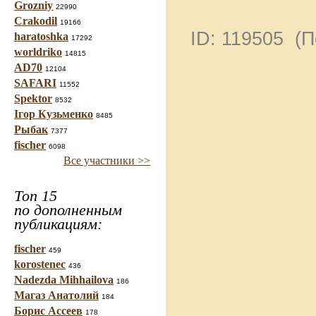
Grozniy
22990
Crakodil
19166
ID: 119505 (
haratoshka
17292
worldriko
14815
AD70
12104
SAFARI
11552
Spektor
8532
Ігор Кузьменко
8485
Рыбак
7377
fischer
6098
Все участники >>
Топ 15
по дополненным
публикациям:
fischer
459
korostenec
436
Nadezda Mihhailova
186
Магаз Анатолий
184
Борис Ассеев
178