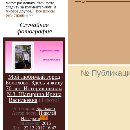
могут размещать свои фото,
следить за комментариями и
многое другое...
Все плюсы
регистрации >>
Случайная
фотография
№ Публикац
Мой любимый город
Болохово. Здесь я живу
70 лет. История школы
№3. Шагирина Ирина
Васильевна
(1 фото)
Категория:
Болохово
Автор поста:
Николай
VIP
Наседкин
Год съемки:
2015
Дата:
22.12.2017 16:47