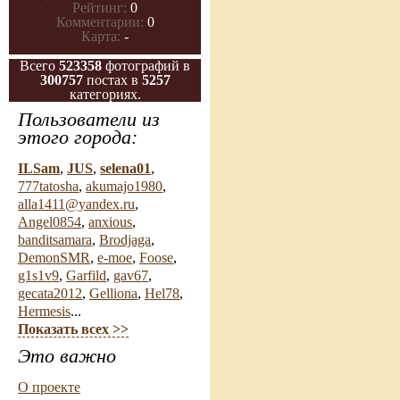
Рейтинг:
0
Комментарии:
0
Карта:
-
Всего
523358
фотографий в
300757
постах в
5257
категориях.
Пользователи из
этого города:
ILSam
,
JUS
,
selena01
,
777tatosha
,
akumajo1980
,
alla1411@yandex.ru
,
Angel0854
,
anxious
,
banditsamara
,
Brodjaga
,
DemonSMR
,
e-moe
,
Foose
,
g1s1v9
,
Garfild
,
gav67
,
gecata2012
,
Gelliona
,
Hel78
,
Hermesis
...
Показать всех >>
Это важно
О проекте