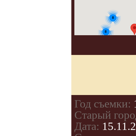
8
8
Год съемки:
Старый горо
Дата:
15.11.2