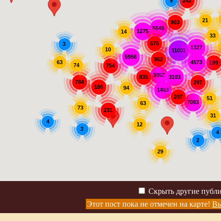
242
9
21
863
5645
1275
14
33
575
3
1327
10
11031
5956
962
63
4573
199
74
754
3052
3103
835
784
297
180
94
1483
207
51
7093
63
73
231
31
4
12
3
4
2
29
Скрыть другие публ
Этот пост пока не отмечен на карте!
Вы