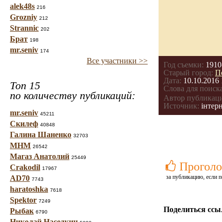
alek48s
216
Grozniy
212
Strannic
202
Брат
198
mr.seniv
174
Все участники >>
Год съемки:
1910
Старый город:
П
Дата:
10.10.2016 
Топ 15
Слова для поиска
по количеству публикаций:
Автор публикац
Источник:
інтерн
mr.seniv
45211
Скилеф
40848
Галина Шаненко
32703
МНМ
26542
Магаз Анатолий
25449
Проголо
Crakodil
17967
за публикацию, если п
AD70
7743
haratoshka
7618
Spektor
7249
Поделиться ссы
Рыбак
6790
Николай Наседкин