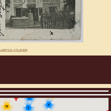
л 800*532 (170.49 KB)
3
12
2
4
35
2