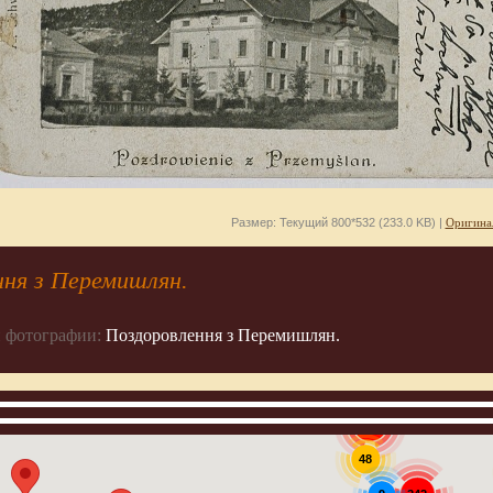
Размер: Текущий 800*532 (233.0 KB) |
Оригина
ня з Перемишлян.
 фотографии:
Поздоровлення з Перемишлян.
907
48