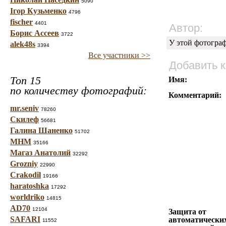
5090
Ігор Кузьменко
4796
fischer
4401
Автор:
Борис Ассеев
3722
У этой фотогра
alek48s
3394
Все участники >>
Добавить 
Топ 15
Имя:
по количеству фотографий:
Комментарий:
mr.seniv
78260
Скилеф
56681
Галина Шаненко
51702
МНМ
35166
Магаз Анатолий
32292
Grozniy
22990
Crakodil
19166
haratoshka
17292
worldriko
14815
AD70
12104
Защита от
SAFARI
автоматически
11552