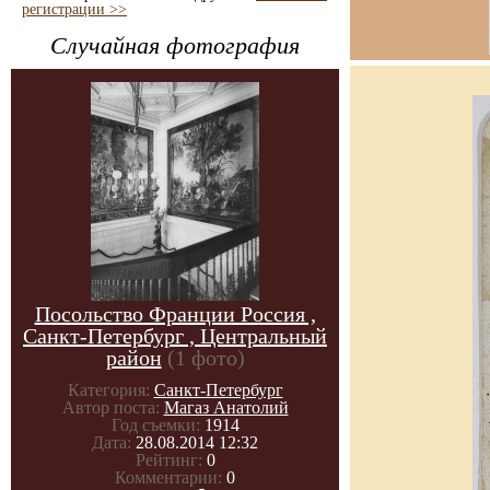
регистрации >>
Случайная фотография
Посольство Франции Россия ,
Санкт-Петербург , Центральный
район
(1 фото)
Категория:
Санкт-Петербург
Автор поста:
Магаз Анатолий
Год съемки:
1914
Дата:
28.08.2014 12:32
Рейтинг:
0
Комментарии:
0