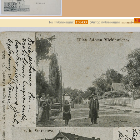
VI
№ Публикации:
130433
(Автор публикации:
mr.seniv