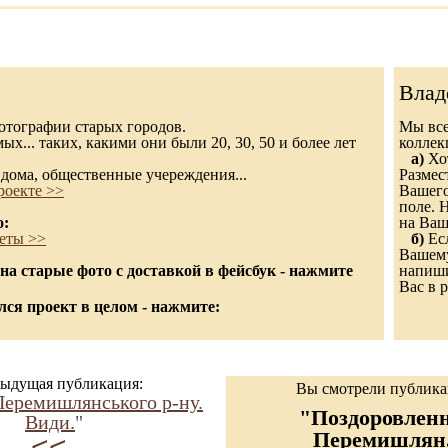
Влад
 фотографии старых городов.
Мы все
х... таких, какими они были 20, 30, 50 и более лет
колле
а)
Хот
дома, общественные учереждения...
Размес
роекте >>
Вашего
поле. 
о:
на Ваш
еты >>
б)
Есл
Вашему
а старые фото с доставкой в фейсбук - нажмите
напиши
Вас в р
ся проект в целом - нажмите:
ыдущая публикация:
Вы смотрели публик
Перемишлянського р-ну.
"Поздоровленн
Види.
"
Перемишлян
<<-