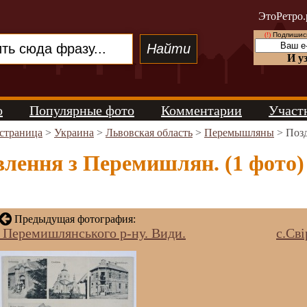
ЭтоРетро.
(!)
Подпишись
И у
о
Популярные фото
Комментарии
Участ
 страница
>
Украина
>
Львовская область
>
Перемышляны
> Позд
лення з Перемишлян. (1 фото)
Предыдущая фотография:
в Перемишлянського р-ну. Види.
c.Св