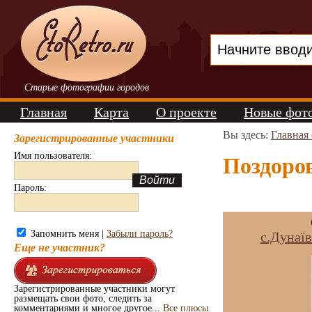
Старые фотографии городов
Главная
Карта
О проекте
Новые фот
Вы здесь:
Главная
Зарегистрированные участники
Имя пользователя:
Поздоров
Пароль:
Запомнить меня |
Забыли пароль?
c.Дунаї
Еще не участник?
Зарегистрированные участники могут
размещать свои фото, следить за
комментариями и многое другое...
Все плюсы