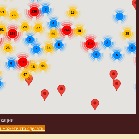
3
236
53
15
76
5
4
20
27
91
244
19
159
35
69
3
8
114
5
14
23
6
7
4
5
108
6
44
18
47
икации
 можете это сделать!