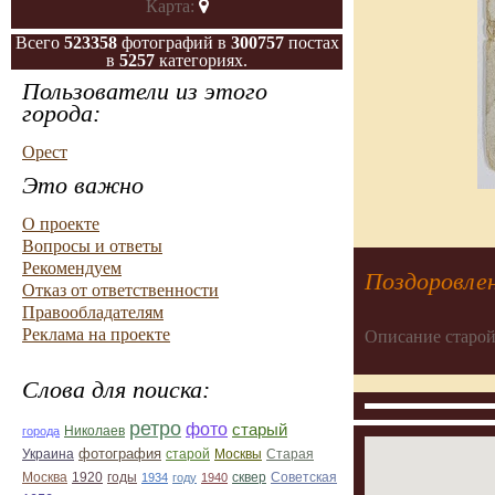
Карта:
Всего
523358
фотографий в
300757
постах
в
5257
категориях.
Пользователи из этого
города:
Орест
Это важно
О проекте
Вопросы и ответы
Рекомендуем
Поздоровлен
Отказ от ответственности
Правообладателям
Реклама на проекте
Описание старой
Слова для поиска:
ретро
фото
старый
Николаев
города
фотография
Украина
Старая
старой
Москвы
Москва
1920
годы
сквер
1934
году
1940
Советская