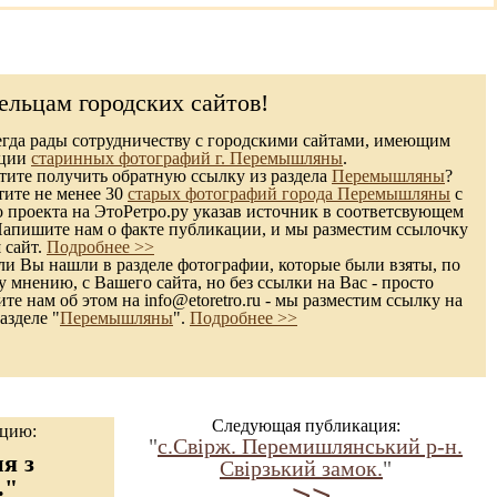
ельцам городских сайтов!
гда рады сотрудничеству с городскими сайтами, имеющим
кции
старинных фотографий г. Перемышляны
.
ите получить обратную ссылку из раздела
Перемышляны
?
тите не менее 30
старых фотографий города Перемышляны
с
 проекта на ЭтоРетро.ру указав источник в соответсвующем
Напишите нам о факте публикации, и мы разместим ссылочку
 сайт.
Подробнее >>
и Вы нашли в разделе фотографии, которые были взяты, по
 мнению, с Вашего сайта, но без ссылки на Вас - просто
те нам об этом на info@etoretro.ru - мы разместим ссылку на
азделе "
Перемышляны
".
Подробнее >>
Следующая публикация:
ацию:
"
c.Свірж. Перемишлянський р-н.
я з
Свірзький замок.
"
."
->>