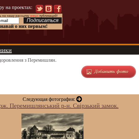
ру на проектах:
 на нашу рассылку
новых
публикаций!
знавай о них первым!
ники
оровлення з Перемишлян.
Следующая фотография:
ірж. Перемишлянський р-н. Свірзький замок.