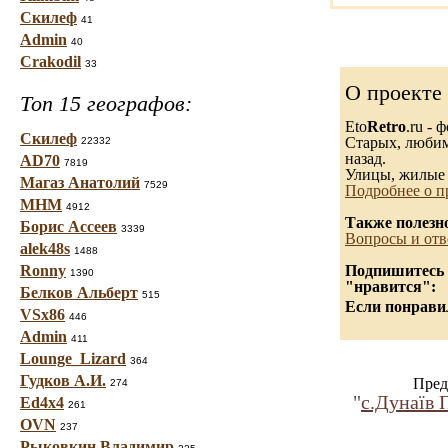
Скилеф
41
Admin
40
Crakodil
33
О проекте
Топ 15 географов:
Eto
Retro
.ru -
Скилеф
Старых, любимы
22332
назад.
AD70
7819
Улицы, жилые 
Магаз Анатолий
7529
Подробнее о п
МНМ
4912
Также полезн
Борис Ассеев
3339
Вопросы и отв
alek48s
1488
Ronny
Подпишитесь н
1390
"нравится":
Белков Альберт
515
Если понравил
VSx86
446
Admin
411
Lounge_Lizard
364
Гудков А.И.
Пред
274
"
c.Дунаїв 
Ed4x4
261
OVN
237
Рыковкин Владимир