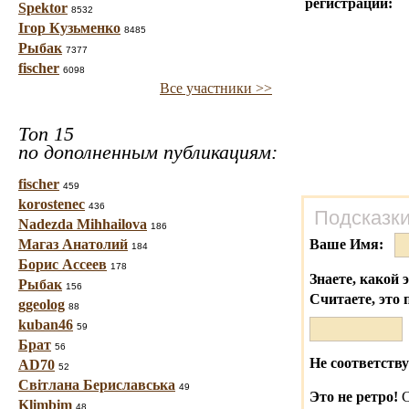
регистраций:
Spektor
8532
Ігор Кузьменко
8485
Рыбак
7377
fischer
6098
Все участники >>
Топ 15
по дополненным публикациям:
fischer
459
korostenec
436
Подсказки
Nadezda Mihhailova
186
Магаз Анатолий
Ваше Имя:
184
Борис Ассеев
178
Знаете, какой 
Рыбак
156
Считаете, это 
ggeolog
88
kuban46
59
Брат
56
Не соответству
AD70
52
Світлана Бериславська
49
Это не ретро!
С
Klimbim
48