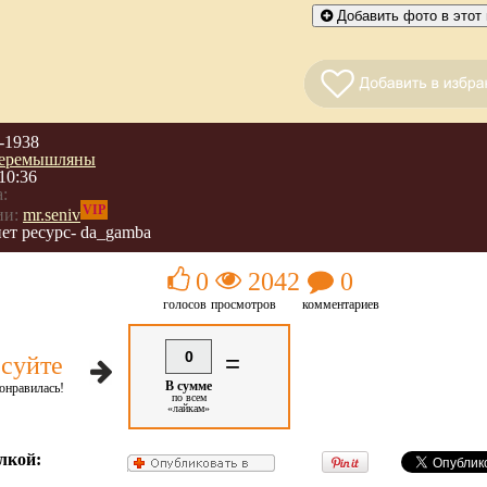
Добавить фото в этот 
-1938
еремышляны
10:36
:
VIP
ии:
mr.seniv
ет ресурс- da_gamba
0
2042
0
голосов
просмотров
комментариев
0
=
суйте
В сумме
онравилась!
по всем
«лайкам»
лкой: