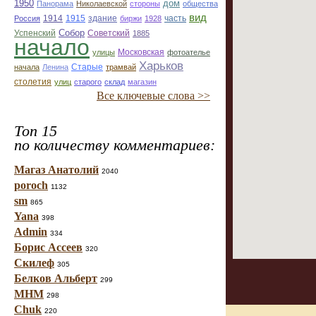
1950
дом
Панорама
Николаевской
стороны
общества
вид
1914
1915
здание
Россия
биржи
1928
часть
Собор
Успенский
Советский
1885
начало
улицы
Московская
фотоателье
Харьков
Старые
начала
Ленина
трамвай
столетия
улиц
старого
склад
магазин
Все ключевые слова >>
Топ 15
по количеству комментариев:
Магаз Анатолий
2040
poroch
1132
sm
865
Yana
398
Admin
334
Борис Ассеев
320
Скилеф
305
Белков Альберт
299
МНМ
298
Chuk
220