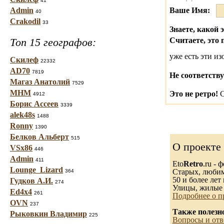
41
Admin
Ваше Имя:
40
Crakodil
33
Знаете, какой 
Топ 15 географов:
Считаете, это 
уже есть эти и
Скилеф
22332
AD70
7819
Не соответству
Магаз Анатолий
7529
МНМ
Это не ретро!
С
4912
Борис Ассеев
3339
alek48s
1488
Ronny
1390
Белков Альберт
515
О проекте
VSx86
446
Admin
411
Eto
Retro
.ru -
Lounge_Lizard
Старых, любимы
364
50 и более лет 
Гудков А.И.
274
Улицы, жилые 
Ed4x4
261
Подробнее о п
OVN
237
Также полезн
Рыковкин Владимир
225
Вопросы и отв