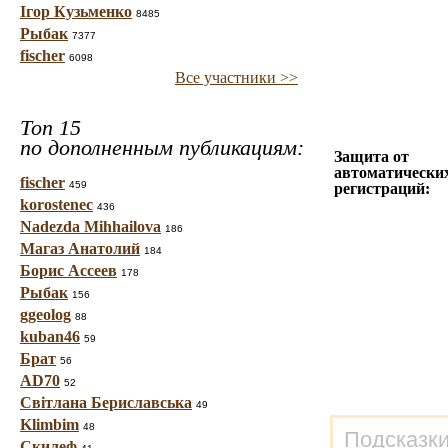
Ігор Кузьменко
8485
Рыбак
7377
fischer
6098
Все участники >>
Топ 15
по дополненным публикациям:
Защита от
автоматически
fischer
459
регистраций:
korostenec
436
Nadezda Mihhailova
186
Магаз Анатолий
184
Борис Ассеев
178
Рыбак
156
ggeolog
88
kuban46
59
Брат
56
AD70
52
Світлана Бериславська
49
Klimbim
48
Подсказки
Скилеф