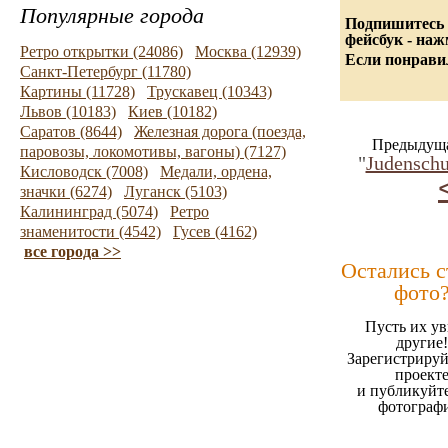
Популярные города
Подпишитесь 
фейсбук - на
Ретро открытки (24086)
Москва (12939)
Если понравил
Санкт-Петербург (11780)
Картины (11728)
Трускавец (10343)
Львов (10183)
Киев (10182)
Саратов (8644)
Железная дорога (поезда,
Предыдуща
паровозы, локомотивы, вагоны) (7127)
"
Judenschu
Кисловодск (7008)
Медали, ордена,
значки (6274)
Луганск (5103)
Калининград (5074)
Ретро
знаменитости (4542)
Гусев (4162)
все города >>
Остались 
фото
Пусть их ув
другие!
Зарегистрируй
проект
и публикуйт
фотограф