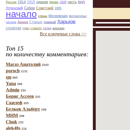
вид
1914
1915
здание
Россия
биржи
1928
часть
Собор
Успенский
Советский
1885
начало
улицы
Московская
фотоателье
Харьков
Старые
начала
Ленина
трамвай
столетия
улиц
старого
склад
магазин
Все ключевые слова >>
Топ 15
по количеству комментариев:
Магаз Анатолий
2040
poroch
1132
sm
865
Yana
398
Admin
334
Борис Ассеев
320
Скилеф
305
Белков Альберт
299
МНМ
298
Chuk
220
alek48s
216