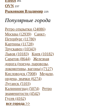
Ed4x4
261
OVN
237
Рыковкин Владимир
225
Популярные города
Ретро открытки (24086)
Москва (12939)
Санкт-
Петербург (11780)
Картины (11728)
Трускавец (10343)
Львов (10183)
Киев (10182)
Саратов (8644)
Железная
дорога (поезда, паровозы,
локомотивы, вагоны) (7127)
Кисловодск (7008)
Медали,
ордена, значки (6274)
Луганск (5103)
Калининград (5074)
Ретро
знаменитости (4542)
Гусев (4162)
все города >>