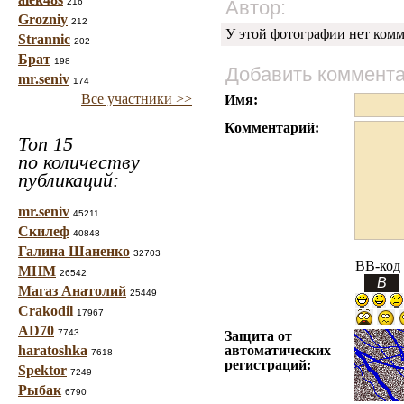
216
Автор:
Grozniy
212
У этой фотографии нет комм
Strannic
202
Брат
198
Добавить коммент
mr.seniv
174
Все участники >>
Имя:
Комментарий:
Топ 15
по количеству
публикаций:
mr.seniv
45211
Скилеф
40848
Галина Шаненко
32703
BB-код
МНМ
26542
Магаз Анатолий
25449
Crakodil
17967
AD70
7743
Защита от
haratoshka
автоматических
7618
регистраций:
Spektor
7249
Рыбак
6790