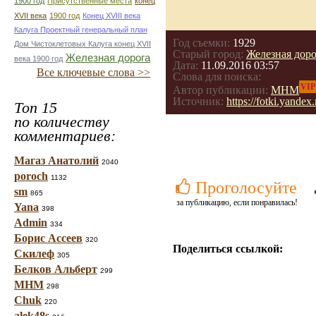
1900 год
Присутственные места
конец
ХVII века
1900 год
Конец XVIII века
Калуга Проектный генеральный план
Год съемки:
1929
Дом Чистоклетовых Калуга конец ХVII
Старый город:
Железная доро
Железная дорога
века 1900 год
Дата:
11.09.2016 03:57
Все ключевые слова >>
Слова для поиска:
VIP
Автор публикации:
МНМ
Источник:
https://fotki.yande
Топ 15
по количеству
комментариев:
Магаз Анатолий
2040
poroch
1132
Проголосуйте
sm
865
за публикацию, если понравилась!
Yana
398
Admin
334
Борис Ассеев
320
Поделиться ссылкой:
Скилеф
305
Белков Альберт
299
МНМ
298
Chuk
220
alek48s