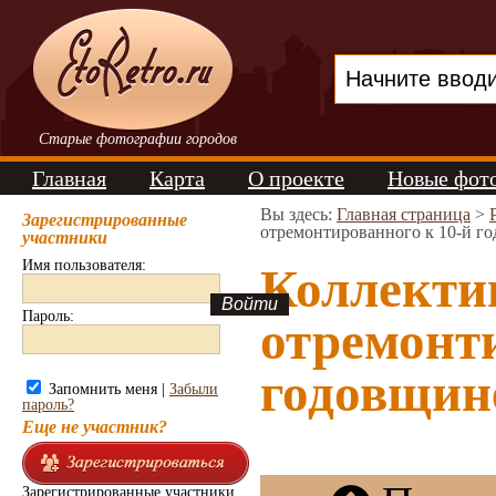
Старые фотографии городов
Главная
Карта
О проекте
Новые фот
Вы здесь:
Главная страница
>
Зарегистрированные
отремонтированного к 10-й г
участники
Имя пользователя:
Коллектив
Пароль:
отремонти
годовщине
Запомнить меня |
Забыли
пароль?
Еще не участник?
Зарегистрированные участники