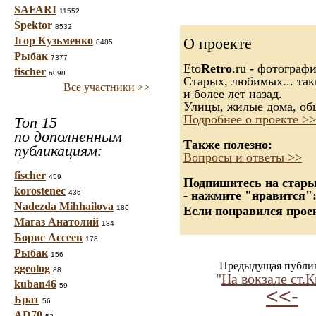
SAFARI
11552
Spektor
8532
Ігор Кузьменко
О проекте
8485
Рыбак
7377
Eto
Retro
.ru - фотограф
fischer
6098
Старых, любимых... так
Все участники >>
и более лет назад.
Улицы, жилые дома, об
Подробнее о проекте >>
Топ 15
по дополненным
Также полезно:
публикациям:
Вопросы и ответы >>
fischer
459
Подпишитесь на старые
korostenec
436
- нажмите "нравится"
Nadezda Mihhailova
186
Если понравился проек
Магаз Анатолий
184
Борис Ассеев
178
Рыбак
156
Предыдущая публи
ggeolog
88
"
На вокзале ст.
kuban46
59
<<-
Брат
56
AD70