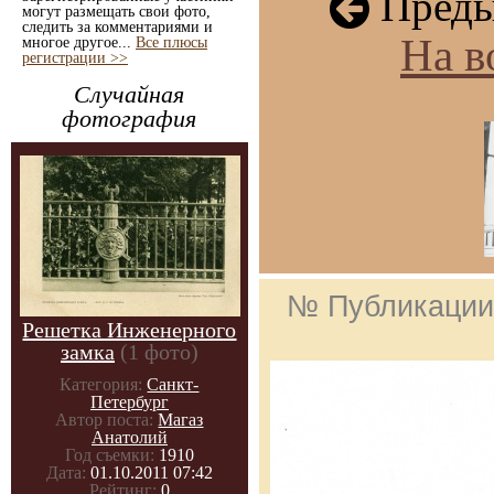
Преды
могут размещать свои фото,
следить за комментариями и
На в
многое другое...
Все плюсы
регистрации >>
Случайная
фотография
№ Публикаци
Решетка Инженерного
замка
(1 фото)
Категория:
Санкт-
Петербург
Автор поста:
Магаз
Анатолий
Год съемки:
1910
Дата:
01.10.2011 07:42
Рейтинг:
0