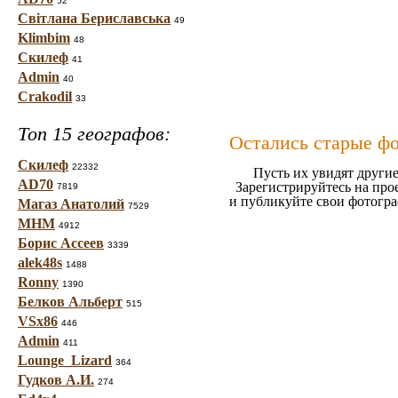
52
Світлана Бериславська
49
Klimbim
48
Скилеф
41
Admin
40
Crakodil
33
Топ 15 географов:
Остались старые ф
Скилеф
22332
Пусть их увидят другие
AD70
Зарегистрируйтесь на про
7819
и публикуйте свои фотогр
Магаз Анатолий
7529
МНМ
4912
Борис Ассеев
3339
alek48s
1488
Ronny
1390
Белков Альберт
515
VSx86
446
Admin
411
Lounge_Lizard
364
Гудков А.И.
274