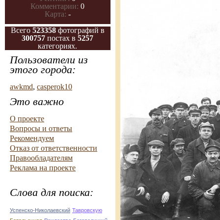
Комментарии:
0
Карта:
-
Всего
523358
фотографий в
300757
постах в
5257
категориях.
Пользователи из
этого города:
awkmd
,
casperok10
Это важно
О проекте
Вопросы и ответы
Рекомендуем
Отказ от ответственности
Правообладателям
Реклама на проекте
Слова для поиска:
Успенско-Николаевский
Тавровскую