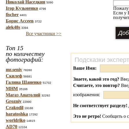
Николай Наседкин
5090
Ігор Кузьменко
Пожалу
4796
Если у 
fischer
4401
получит
Борис Ассеев
3722
alek48s
3394
Все участники >>
Топ 15
по количеству
фотографий:
Подсказки экспер
Ваше Имя:
mr.seniv
78260
Скилеф
56681
Знаете, какой это год?
Введ
Галина Шаненко
51702
Считаете, это повтор?
Вве
МНМ
35166
изображения:
Магаз Анатолий
32292
Grozniy
22990
Не соответствует разделу!
Crakodil
19166
haratoshka
17292
Это не ретро!
Сообщить о с
worldriko
14815
AD70
12104