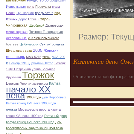
Батальонная
Рождество-Богородицкий
Исвестковая
печь
Просушка
мела
Пески
Пушкарное
предместья
вид.
Старо-
Южных
дорог
Готня
Чигиринская
Щербиной
Дахновская
министерская
Почтово-Телеграфная
Размер: Текущ
Лесопильные
И.З.Чернобыльского
братьев
Цыбульских
Свято-Троицкая
2005
Женский
Шувалова
въезд
монастырь
МАЗ-5215
тягач
МАЗ-200
Коллектив депо Омск
В
Бежецк 1910 Дружинин Штаб
Бежецк
1910 Остречина улица Большая
Торжок
Описание старой фотографии
Дружинин
Калуга
Церковь Георгия за верхом
начало ХХ
века
1900 года
Дом Коробовых
Калуга конец ХVII века 1900 года
ямская
Мосвковские ворота Калуга
конец ХVII века 1900 год
Гостиный двор
Калуга конец ХVII века 1900 год
Дом
Кологривовых Калуга конец ХVII века