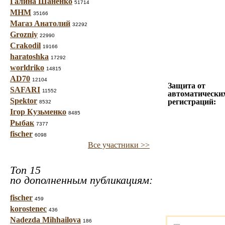
Галина Шаненко
51714
МНМ
35166
Магаз Анатолий
32292
Grozniy
22990
Crakodil
19166
haratoshka
17292
worldriko
14815
AD70
12104
Защита от
SAFARI
11552
автоматически
Spektor
регистраций:
8532
Ігор Кузьменко
8485
Рыбак
7377
fischer
6098
Все участники >>
Топ 15
по дополненным публикациям:
fischer
459
korostenec
436
Nadezda Mihhailova
186