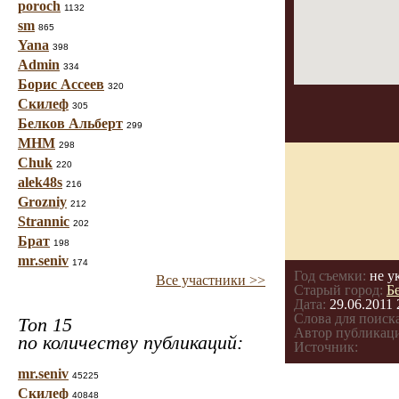
poroch
1132
sm
865
Yana
398
Admin
334
Борис Ассеев
320
Скилеф
305
Белков Альберт
299
МНМ
298
Chuk
220
alek48s
216
Grozniy
212
Strannic
202
Брат
198
mr.seniv
174
Год съемки:
не у
Все участники >>
Старый город:
Б
Дата:
29.06.2011 
Слова для поиска
Топ 15
Автор публикац
по количеству публикаций:
Источник:
mr.seniv
45225
Скилеф
40848