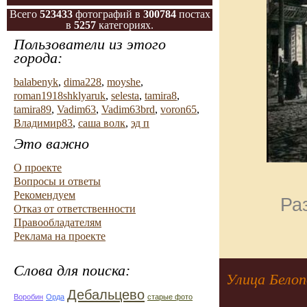
Всего
523433
фотографий в
300784
постах
в
5257
категориях.
Пользователи из этого
города:
balabenyk
,
dima228
,
moyshe
,
roman1918shklyaruk
,
selesta
,
tamira8
,
tamira89
,
Vadim63
,
Vadim63brd
,
voron65
,
Владимир83
,
саша волк
,
эд п
Это важно
О проекте
Вопросы и ответы
Рекомендуем
Ра
Отказ от ответственности
Правообладателям
Реклама на проекте
Слова для поиска:
Улица Белоп
Дебальцево
Воробин
Орда
старые фото