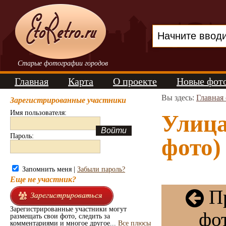
Старые фотографии городов
Главная
Карта
О проекте
Новые фот
Вы здесь:
Главная
Зарегистрированные участники
Имя пользователя:
Улица
Пароль:
фото)
Запомнить меня |
Забыли пароль?
Еще не участник?
П
Зарегистрированные участники могут
фо
размещать свои фото, следить за
комментариями и многое другое...
Все плюсы