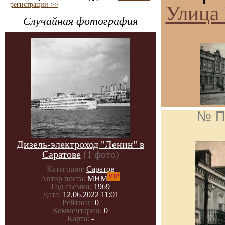
регистрации >>
Улица
Случайная фотография
№ П
Дизель-электроход "Ленин" в
Саратове
(1 фото)
Категория:
Саратов
VIP
Автор поста:
МНМ
Год съемки:
1969
Дата:
12.06.2022 11:01
Рейтинг:
0
Комментарии:
0
Карта:
-