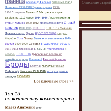
граница
Описание старой
Александр Невский
литейный завод
Пожарные.1900-1910 Здание управы
1900-
1910.Пожарные
Луганск В 20-г.здесь построят
д.к.Ленина
1912 Адрес
1934-1936
Лисхимкомбинат
Старый
старый Луганск
1900-1912
оформление фото
Кишинев
1900-1905
1914-1916
1900-1917 Уманский
проспект Мира
Пушкинская ул.
Чуюна
студент
Жеребак
Устя
Плятер
Великая отечественная 1970
Урусов
1890-1900
банкетка
Владимирская область
1961-1963
Две женщины
Семья.
три человека
8
1900-1916
человек
Дубровицкое восстание
потребкооперация
Клевань-2
Николай Кузнецов
Броды
Боратин
разведчик
чекист
Сафроноф
Уманский 1900-1916
четыре мужчины
снаряды
1900-1915
Все ключевые слова >>
Топ 15
по количеству комментариев:
Магаз Анатолий
2040