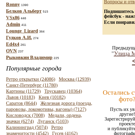
Вопросы и отв
Ronny
1390
Белков Альберт
Подпишитесь 
515
фейсбук - на
VSx86
446
Если понравил
Admin
411
Lounge_Lizard
364
Гудков А.И.
274
Ed4x4
261
Предыдуща
OVN
237
"
Улица М
Рыковкин Владимир
225
Популярные города
Ретро открытки (24086)
Москва (12939)
Санкт-Петербург (11780)
Картины (11729)
Трускавец (10364)
Остались 
Львов (10183)
Киев (10182)
фото
Саратов (8644)
Железная дорога (поезда,
паровозы, локомотивы, вагоны) (7127)
Пусть их ув
другие!
Кисловодск (7008)
Медали, ордена,
Зарегистрируй
значки (6274)
Луганск (5103)
проект
Калининград (5074)
Ретро
и публикуйт
знаменитости (4542)
Гусев (4162)
фотограф