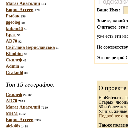
Подсказки
Магаз Анатолий
184
Борис Ассеев
Ваше Имя:
178
Рыбак
156
Знаете, какой 
ggeolog
88
Считаете, это 
kuban46
59
Брат
56
уже есть эти и
AD70
52
Не соответству
Світлана Бериславська
49
Klimbim
48
Это не ретро!
С
Скилеф
41
Admin
40
Crakodil
33
Топ 15 географов:
О проекте
Скилеф
22332
Eto
Retro
.ru -
AD70
7819
Старых, любимы
50 и более лет 
Магаз Анатолий
7529
Улицы, жилые 
МНМ
4912
Подробнее о п
Борис Ассеев
3339
Также полезн
alek48s
1488