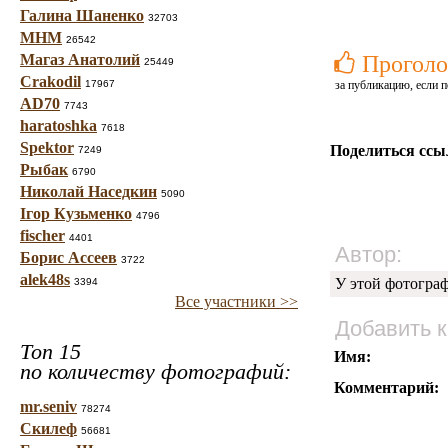
Галина Шаненко
32703
МНМ
26542
Магаз Анатолий
Проголо
25449
Crakodil
17967
за публикацию, если п
AD70
7743
haratoshka
7618
Spektor
Поделиться ссы
7249
Рыбак
6790
Николай Наседкин
5090
Ігор Кузьменко
4796
fischer
4401
Автор:
Борис Ассеев
3722
alek48s
У этой фотогра
3394
Все участники >>
Добавить 
Топ 15
Имя:
по количеству фотографий:
Комментарий:
mr.seniv
78274
Скилеф
56681