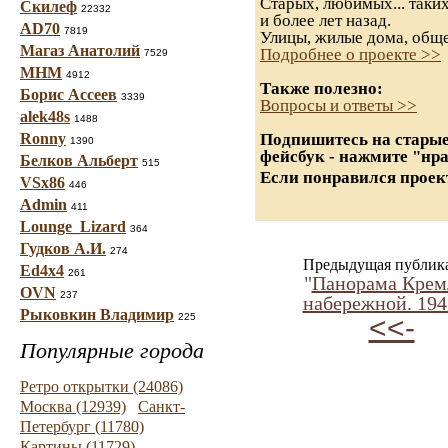
Старых, любимых... таких
Скилеф
22332
и более лет назад.
AD70
7819
Улицы, жилые дома, обще
Магаз Анатолий
Подробнее о проекте >>
7529
МНМ
4912
Также полезно:
Борис Ассеев
3339
Вопросы и ответы >>
alek48s
1488
Ronny
Подпишитесь на старые
1390
фейсбук - нажмите "нр
Белков Альберт
515
Если понравился проект
VSx86
446
Admin
411
Lounge_Lizard
364
Гудков А.И.
274
Предыдущая публик
Ed4x4
261
"
Панорама Крем
OVN
237
набережной. 1945
Рыковкин Владимир
225
<<-
Популярные города
Ретро открытки (24086)
Москва (12939)
Санкт-
Петербург (11780)
Картины (11729)