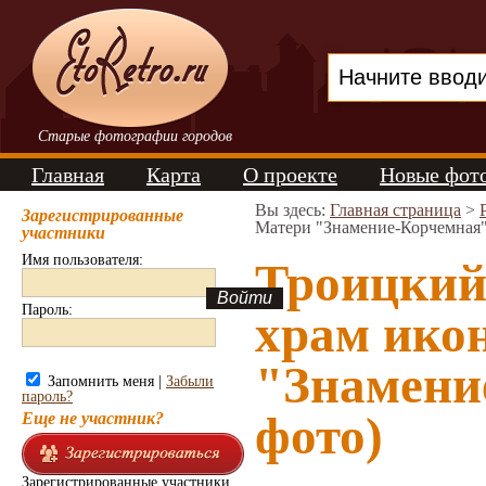
Старые фотографии городов
Главная
Карта
О проекте
Новые фот
Вы здесь:
Главная страница
>
Зарегистрированные
Матери "Знамение-Корчемная"
участники
Имя пользователя:
Троицкий
Пароль:
храм ико
"Знамени
Запомнить меня |
Забыли
пароль?
фото)
Еще не участник?
Зарегистрированные участники