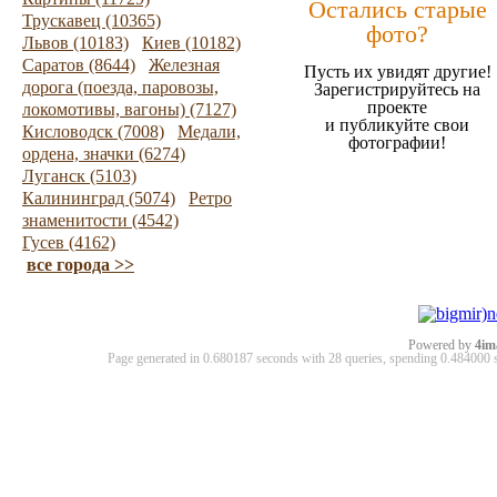
Остались старые
Трускавец (10365)
фото?
Львов (10183)
Киев (10182)
Саратов (8644)
Железная
Пусть их увидят другие!
дорога (поезда, паровозы,
Зарегистрируйтесь на
проекте
локомотивы, вагоны) (7127)
и публикуйте свои
Кисловодск (7008)
Медали,
фотографии!
ордена, значки (6274)
Луганск (5103)
Калининград (5074)
Ретро
знаменитости (4542)
Гусев (4162)
все города >>
Powered by
4im
Page generated in 0.680187 seconds with 28 queries, spending 0.48400