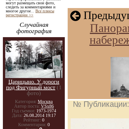
могут размещать свои фото,
следить за комментариями и
многое другое...
Все плюсы
Предыдущ
регистрации >>
Случайная
Панора
фотография
набереж
Царицыно. У дороги
под Фигурный мост
(1
фото)
Категория:
Москва
№ Публикации
Автор поста:
VSx86
Год съемки:
1973-1974
Дата:
26.08.2014 19:17
Рейтинг:
0
Комментарии:
0