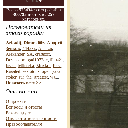
Карта:
Всего
523434
фотографий в
300785
постах в
5257
категориях.
Пользователи из
этого города:
Arkadij
,
Dimm2006
,
Андрей
Зенков
,
444xxx
,
Alasrzn
,
Alexander_SA
,
craftsoft
,
Dev_astori
,
gad1973de
,
illius21
,
lovka
,
Miloteka
,
Moxkot
,
Pksa
,
Rusaled
,
sekioto
,
shopenryazan
,
stoker
,
sur_the_greatest
,
wg
...
Показать всех >>
Это важно
О проекте
Вопросы и ответы
Рекомендуем
Отказ от ответственности
Правообладателям