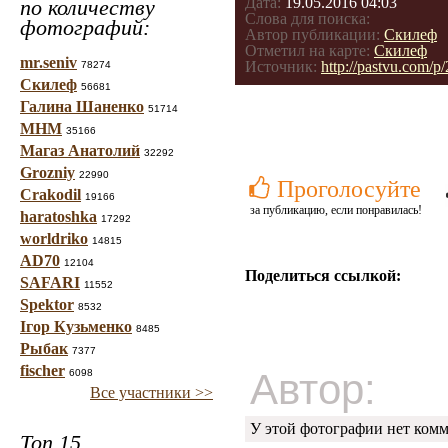
Дата:
19.05.2016 04:03
по количеству
Слова для поиска:
фотографий:
Автор публикации:
Скилеф
Отметил на карте:
Скилеф
mr.seniv
Источник:
http://pastvu.com/p
78274
Скилеф
56681
Галина Шаненко
51714
МНМ
35166
Магаз Анатолий
32292
Grozniy
22990
Проголосуйте
Crakodil
19166
за публикацию, если понравилась!
haratoshka
17292
worldriko
14815
AD70
12104
Поделиться ссылкой:
SAFARI
11552
Spektor
8532
Ігор Кузьменко
8485
Рыбак
7377
fischer
Автор:
6098
Все участники >>
У этой фотографии нет комм
Топ 15