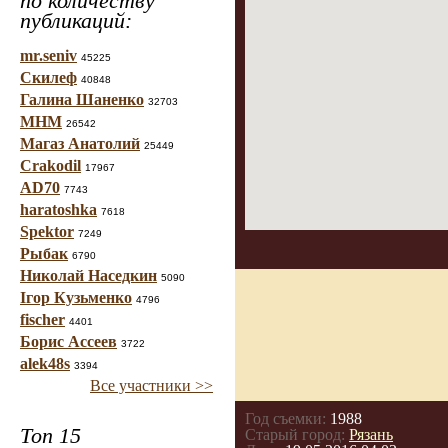
по количеству
публикаций:
mr.seniv
45225
Скилеф
40848
Галина Шаненко
32703
МНМ
26542
Магаз Анатолий
25449
Crakodil
17967
AD70
7743
haratoshka
7618
Spektor
7249
Рыбак
6790
Николай Наседкин
5090
Ігор Кузьменко
4796
fischer
4401
Борис Ассеев
3722
alek48s
3394
Все участники >>
Год съемки:
1988
Топ 15
Старый город:
Рязань