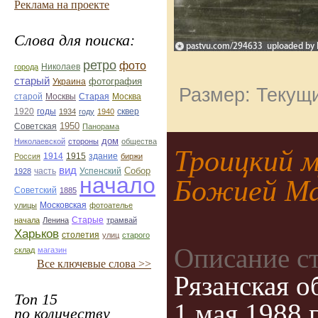
Реклама на проекте
Слова для поиска:
ретро
фото
Николаев
города
старый
фотография
Украина
Размер: Текущи
Старая
Москва
старой
Москвы
1920
годы
сквер
1934
году
1940
1950
Советская
Панорама
дом
Николаевской
стороны
общества
Троицкий 
1914
1915
здание
Россия
биржи
вид
Собор
Успенский
1928
часть
начало
Божией Ма
Советский
1885
улицы
Московская
фотоателье
Старые
начала
Ленина
трамвай
Харьков
столетия
улиц
старого
Описание с
склад
магазин
Все ключевые слова >>
Рязанская о
Топ 15
1 мая 1988 г
по количеству