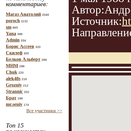
комментариев:
Автор:Андр
Магаз Анатолий
2040
Источник:
h
poroch
1132
sm
865
Направление
Yana
398
Admin
334
Борис Ассеев
320
Скилеф
305
Белков Альберт
299
МНМ
298
Chuk
220
alek48s
216
Grozniy
212
Strannic
202
Брат
198
mr.seniv
174
Все участники >>
Топ 15