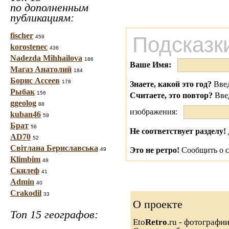
по дополненным
публикациям:
fischer
Подсказк
459
korostenec
436
Nadezda Mihhailova
186
Ваше Имя:
Магаз Анатолий
184
Борис Ассеев
178
Знаете, какой это год?
Введ
Рыбак
156
Считаете, это повтор?
Вве
ggeolog
88
изображения:
kuban46
59
Брат
56
Не соответствует разделу!
AD70
52
Світлана Бериславська
Это не ретро!
Сообщить о с
49
Klimbim
48
Скилеф
41
Admin
40
Crakodil
33
О проекте
Топ 15 географов:
Eto
Retro
.ru - фотографи