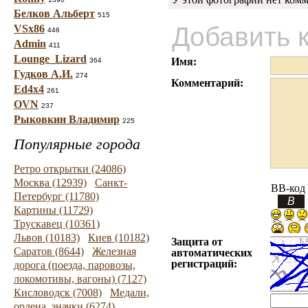
Белков Альберт
515
Добавить 
VSx86
446
Admin
411
Lounge_Lizard
Имя:
364
Гудков А.И.
274
Комментарий:
Ed4x4
261
OVN
237
Рыковкин Владимир
225
Популярные города
Ретро открытки (24086)
Москва (12939)
Санкт-
BB-код
Петербург (11780)
Картины (11729)
Трускавец (10361)
Львов (10183)
Киев (10182)
Защита от
Саратов (8644)
Железная
автоматических
регистраций:
дорога (поезда, паровозы,
локомотивы, вагоны) (7127)
Кисловодск (7008)
Медали,
ордена, значки (6274)