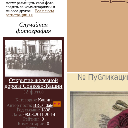
могут размещать свои фото,
следить за комментариями и
многое другое...
Все плюсы
регистрации >>
Случайная
фотография
№ Публикаци
Открытие железной
дороги Сонково-Кашин
(2 фото)
Категория:
Кашин
VIP
Автор поста:
BRO--date
Год съемки:
1898
Дата:
08.08.2011 20:14
Рейтинг:
0
Комментарии:
0