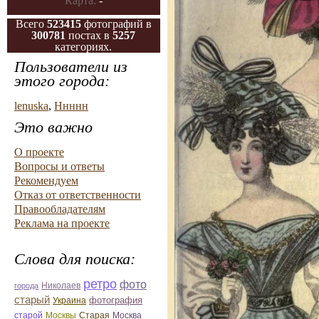
Карта:
-
Всего
523415
фотографий в
300781
постах в
5257
категориях.
Пользователи из
этого города:
lenuska
,
Ннннн
Это важно
О проекте
Вопросы и ответы
Рекомендуем
Отказ от ответственности
Правообладателям
Реклама на проекте
Слова для поиска:
ретро
фото
Николаев
города
старый
фотография
Украина
Старая
Москва
старой
Москвы