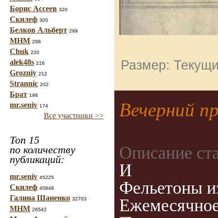
Борис Ассеев
320
Скилеф
305
Белков Альберт
299
МНМ
298
Chuk
220
alek48s
Размер: Текущи
216
Grozniy
212
Strannic
202
Брат
198
Вечерний п
mr.seniv
174
Все участники >>
Топ 15
Описание ст
по количеству
публикаций:
И
mr.seniv
45225
Фельетоны и
Скилеф
40848
Галина Шаненко
Ежемесячное
32703
МНМ
26542