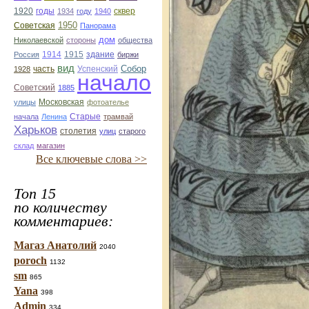
1920
годы
сквер
1934
году
1940
1950
Советская
Панорама
дом
Николаевской
стороны
общества
1914
1915
здание
Россия
биржи
вид
Собор
Успенский
1928
часть
начало
Советский
1885
улицы
Московская
фотоателье
Старые
начала
Ленина
трамвай
Харьков
столетия
улиц
старого
склад
магазин
Все ключевые слова >>
Топ 15
по количеству
комментариев:
Магаз Анатолий
2040
poroch
1132
sm
865
Yana
398
Admin
334