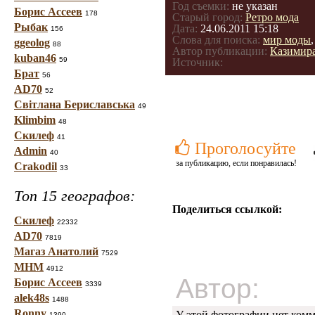
Год съемки:
не указан
Борис Ассеев
178
Старый город:
Ретро мода
Рыбак
Дата:
24.06.2011 15:18
156
Слова для поиска:
мир моды
ggeolog
88
Автор публикации:
Казимир
kuban46
59
Источник:
Брат
56
AD70
52
Світлана Бериславська
49
Klimbim
48
Скилеф
41
Проголосуйте
Admin
40
за публикацию, если понравилась!
Crakodil
33
Топ 15 географов:
Поделиться ссылкой:
Скилеф
22332
AD70
7819
Магаз Анатолий
7529
МНМ
4912
Автор:
Борис Ассеев
3339
alek48s
1488
Ronny
У этой фотографии нет комм
1390