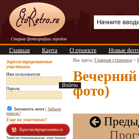
Старые фотографии городов
Главная
Карта
О проекте
Новые фот
Вы здесь:
Главная страница
>
Зарегистрированные
участники
Вечерний
Имя пользователя:
фото)
Пароль:
Запомнить меня |
Забыли
пароль?
Предыд
Еще не участник?
Прог
Зарегистрированные участники