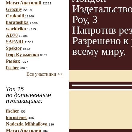
Магаз Анатолий
32292
Издетальство
Grozniy
22990
Crakodil
Роу, 3
19166
haratoshka
17292
Напротив ре
worldriko
14815
AD70
12104
Разрешено к
SAFARI
11552
всему миру.
Spektor
8532
Ігор Кузьменко
8485
Рыбак
7377
fischer
6098
Все участники >>
Топ 15
по дополненным
публикациям:
fischer
459
korostenec
436
Nadezda Mihhailova
186
Магаз Анатолий
184