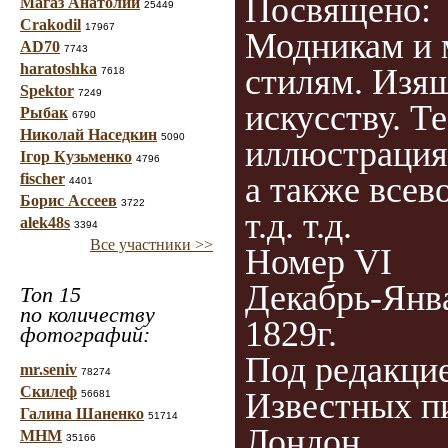
Посвящено:
Магаз Анатолий
25449
Crakodil
17967
Модникам и 
AD70
7743
haratoshka
стилям. Изя
7618
Spektor
7249
искусству. Т
Рыбак
6790
Николай Наседкин
5090
иллюстрация
Ігор Кузьменко
4796
fischer
а также все
4401
Борис Ассеев
3722
т.д. т.д.
alek48s
3394
Все участники >>
Номер VI
Декабрь-Янв
Топ 15
по количеству
1829г.
фотографий:
Под редакци
mr.seniv
78274
Скилеф
Известных п
56681
Галина Шаненко
51714
Лондон
МНМ
35166