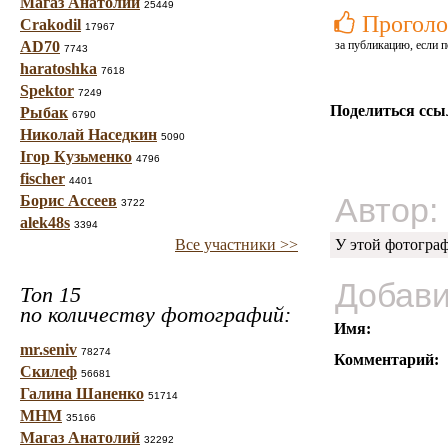
Магаз Анатолий
25449
Проголо
Crakodil
17967
AD70
за публикацию, если п
7743
haratoshka
7618
Spektor
7249
Поделиться ссы
Рыбак
6790
Николай Наседкин
5090
Ігор Кузьменко
4796
fischer
4401
Автор:
Борис Ассеев
3722
alek48s
3394
Все участники >>
У этой фотогра
Добави
Топ 15
по количеству фотографий:
Имя:
mr.seniv
78274
Комментарий:
Скилеф
56681
Галина Шаненко
51714
МНМ
35166
Магаз Анатолий
32292