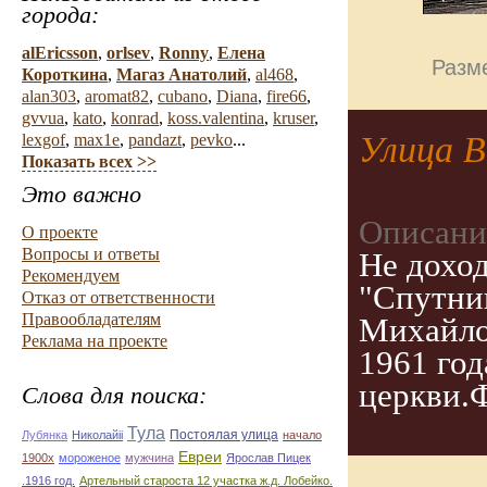
города:
alEricsson
,
orlsev
,
Ronny
,
Елена
Разме
Короткина
,
Магаз Анатолий
,
al468
,
alan303
,
aromat82
,
cubano
,
Diana
,
fire66
,
gvvua
,
kato
,
konrad
,
koss.valentina
,
kruser
,
Улица В
lexgof
,
max1e
,
pandazt
,
pevko
...
Показать всех >>
Это важно
Описани
О проекте
Вопросы и ответы
Не дохо
Рекомендуем
"Спутник
Отказ от ответственности
Правообладателям
Михайло
Реклама на проекте
1961 го
церкви.
Слова для поиска:
Тула
Постоялая улица
Лубянка
Николайii
начало
Евреи
1900х
мороженое
мужчина
Ярослав Пицек
.1916 год.
Артельный староста 12 участка ж.д. Лобейко.