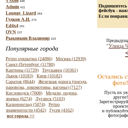
VSx86
446
Подпишитесь 
Admin
411
фейсбук - на
Lounge_Lizard
364
Если понравил
Гудков А.И.
274
Ed4x4
261
OVN
237
Рыковкин Владимир
225
Предыдуща
"
Улица Ч
Популярные города
Ретро открытки (24086)
Москва (12939)
Санкт-Петербург (11780)
Картины (11729)
Трускавец (10361)
Остались 
Львов (10183)
Киев (10182)
Саратов (8644)
Железная дорога (поезда,
фото
паровозы, локомотивы, вагоны) (7127)
Пусть их ув
Кисловодск (7008)
Медали, ордена,
другие!
значки (6274)
Луганск (5103)
Зарегистрируй
Калининград (5074)
Ретро
проект
знаменитости (4542)
Гусев (4162)
и публикуйт
фотограф
все города >>