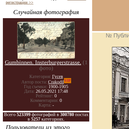
регистрации >>
Случайная фотография
№ Публи
Gumbinnen. Insterburgerstrasse.
(1
фото)
Категория:
Гусев
VIP
Автор поста:
Crakodil
Год съемки:
1900-1905
Дата:
26.05.2021 17:48
Рейтинг:
0
Комментарии:
0
Карта:
-
Всего
523399
фотографий в
300780
постах
в
5257
категориях.
Пользователи из этого