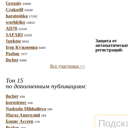
Grozniy
22990
Crakodil
19166
haratoshka
17292
worldriko
14815
AD70
12104
SAFARI
11552
Защита от
Spektor
8532
автоматически
Ігор Кузьменко
8485
регистраций:
Рыбак
7377
fischer
6098
Все участники >>
Топ 15
по дополненным публикациям:
fischer
459
korostenec
436
Nadezda Mihhailova
186
Магаз Анатолий
184
Подск
Борис Ассеев
178
Рыбак