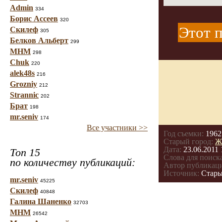
Admin
334
Борис Ассеев
320
Этот п
Скилеф
305
Белков Альберт
299
МНМ
298
Chuk
220
alek48s
216
Grozniy
212
Strannic
202
Брат
198
mr.seniv
174
Все участники >>
Год съемки:
1962
Старый город:
Ж
Дата:
23.06.2011 
Топ 15
Слова для поиска
по количеству публикаций:
Автор публикац
Источник:
Стары
mr.seniv
45225
Скилеф
40848
Галина Шаненко
32703
МНМ
26542