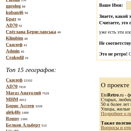
156
Ваше Имя:
ggeolog
88
kuban46
59
Знаете, какой 
Брат
56
Считаете, это 
AD70
52
Світлана Бериславська
уже есть эти и
49
Klimbim
48
Не соответству
Скилеф
41
Admin
40
Это не ретро!
С
Crakodil
33
Топ 15 географов:
Скилеф
22332
О проекте
AD70
7819
Магаз Анатолий
7529
Eto
Retro
.ru -
МНМ
Старых, любимы
4912
50 и более лет 
Борис Ассеев
3339
Улицы, жилые 
alek48s
1488
Подробнее о п
Ronny
1390
Также полезн
Белков Альберт
515
Вопросы и отв