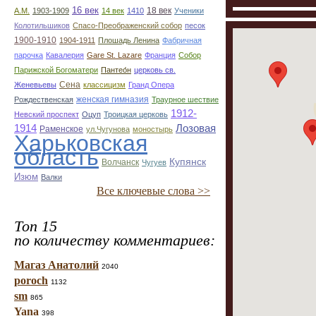
16 век
18 век
А.М.
1903-1909
14 век
1410
Ученики
Колотильшиков
Спасо-Преображенский собор
песок
1900-1910
1904-1911
Плошадь Ленина
Фабричная
парочка
Кавалерия
Gare St. Lazare
Франция
Собор
Парижской Богоматери
Пантео́н
церковь св.
Сена
Женевьевы
классицизм
Гранд Опера
женская гимназия
Рождественская
Траурное шествие
1912-
Невский проспект
Оцуп
Троицкая церковь
1914
Лозовая
Раменское
ул.Чугунова
моностырь
Харьковская
область
Купянск
Волчанск
Чугуев
Изюм
Валки
Все ключевые слова >>
Топ 15
по количеству комментариев:
Магаз Анатолий
2040
poroch
1132
sm
865
Yana
398