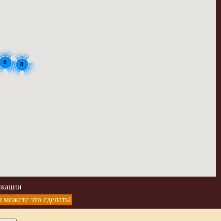
8
8
икации
 можете это сделать!