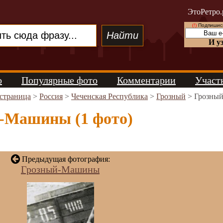
ЭтоРетро.
(!)
Подпишись
И у
о
Популярные фото
Комментарии
Участ
 страница
>
Россия
>
Чеченская Республика
>
Грозный
> Грозны
-Машины (1 фото)
Предыдущая фотография:
Грозный-Машины