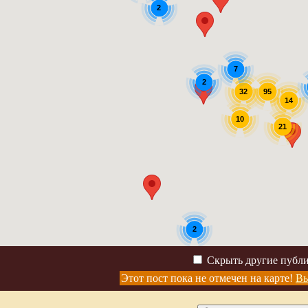
2
7
2
32
95
14
10
21
2
Скрыть другие публ
Этот пост пока не отмечен на карте!
Вы