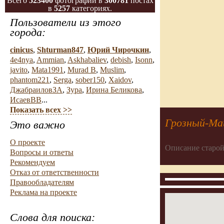
Всего
523400
фотографий в
300781
постах
в
5257
категориях.
Пользователи из этого
города:
cinicus
,
Shturman847
,
Юрий Чирочкин
,
4e4nya
,
Ammian
,
Askhabaliev
,
debish
,
Isonn
,
javito
,
Mata1991
,
Murad B
,
Muslim
,
phantom221
,
Serga
,
sober150
,
Xaidov
,
ДжабраиловЗА
,
Зура
,
Ирина Беликова
,
ИсаевВВ
...
Показать всех >>
Грозный-М
Это важно
О проекте
Описание старой
Вопросы и ответы
Рекомендуем
Отказ от ответственности
Правообладателям
Реклама на проекте
Слова для поиска: