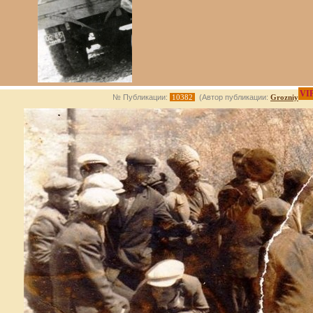
VI
№ Публикации:
10382
(Автор публикации:
Grozniy