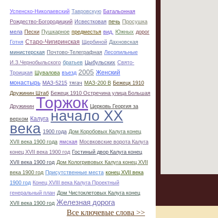
Успенско-Николаевский
Тавровскую
Батальонная
Рождество-Богородицкий
Исвестковая
печь
Просушка
мела
Пески
Пушкарное
предместья
вид.
Южных
дорог
Старо-Чигиринская
Готня
Щербиной
Дахновская
министерская
Почтово-Телеграфная
Лесопильные
И.З.Чернобыльского
братьев
Цыбульских
Свято-
2005
Женский
Троицкая
Шувалова
въезд
монастырь
МАЗ-5215
тягач
МАЗ-200 В
Бежецк 1910
Дружинин Штаб
Бежецк 1910 Остречина улица Большая
Торжок
Дружинин
Церковь Георгия за
начало ХХ
Калуга
верхом
века
1900 года
Дом Коробовых Калуга конец
ХVII века 1900 года
ямская
Мосвковские ворота Калуга
конец ХVII века 1900 год
Гостиный двор Калуга конец
ХVII века 1900 год
Дом Кологривовых Калуга конец ХVII
века 1900 год
Присутственные места
конец ХVII века
1900 год
Конец XVIII века Калуга Проектный
генеральный план
Дом Чистоклетовых Калуга конец
Железная дорога
ХVII века 1900 год
Все ключевые слова >>