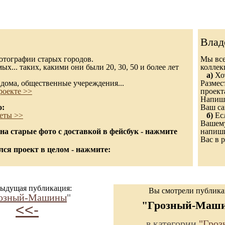
Влад
 фотографии старых городов.
Мы все
х... таких, какими они были 20, 30, 50 и более лет
колле
а)
Хот
дома, общественные учереждения...
Размес
роекте >>
проект
Напиши
о:
Ваш са
еты >>
б)
Есл
Вашему
а старые фото с доставкой в фейсбук - нажмите
напиши
Вас в р
ся проект в целом - нажмите:
ыдущая публикация:
Вы смотрели публик
озный-Машины
"
"Грозный-Маш
<<-
в категории
"Гроз