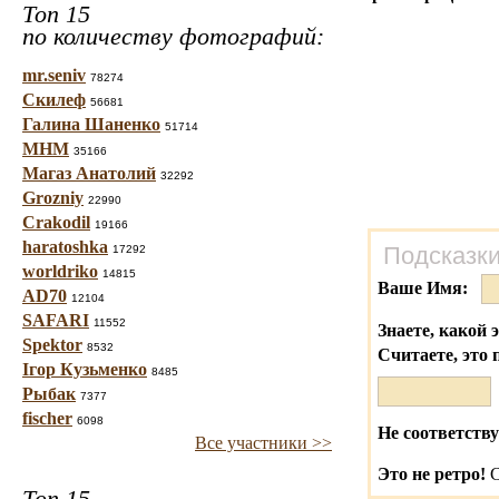
Топ 15
по количеству фотографий:
mr.seniv
78274
Скилеф
56681
Галина Шаненко
51714
МНМ
35166
Магаз Анатолий
32292
Grozniy
22990
Crakodil
19166
haratoshka
Подсказки
17292
worldriko
14815
Ваше Имя:
AD70
12104
SAFARI
11552
Знаете, какой 
Spektor
8532
Считаете, это 
Ігор Кузьменко
8485
Рыбак
7377
fischer
6098
Не соответству
Все участники >>
Это не ретро!
С
Топ 15