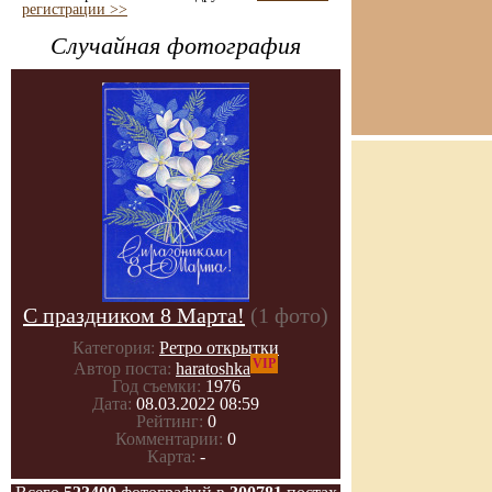
регистрации >>
Случайная фотография
С праздником 8 Марта!
(1 фото)
Категория:
Ретро открытки
VIP
Автор поста:
haratoshka
Год съемки:
1976
Дата:
08.03.2022 08:59
Рейтинг:
0
Комментарии:
0
Карта:
-