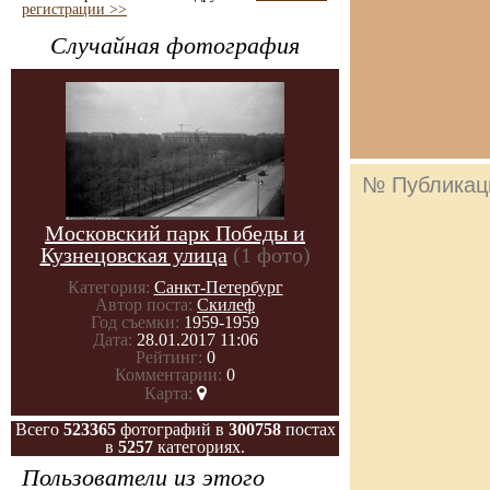
регистрации >>
Случайная фотография
№ Публикац
Московский парк Победы и
Кузнецовская улица
(1 фото)
Категория:
Санкт-Петербург
Автор поста:
Скилеф
Год съемки:
1959-1959
Дата:
28.01.2017 11:06
Рейтинг:
0
Комментарии:
0
Карта:
Всего
523365
фотографий в
300758
постах
в
5257
категориях.
Пользователи из этого