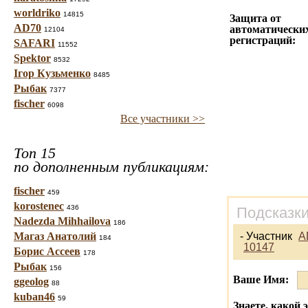
worldriko
14815
Защита от
AD70
автоматически
12104
регистраций:
SAFARI
11552
Spektor
8532
Ігор Кузьменко
8485
Рыбак
7377
fischer
6098
Все участники >>
Топ 15
по дополненным публикациям:
fischer
459
korostenec
436
Подсказки
Nadezda Mihhailova
186
Магаз Анатолий
- Участник
A
184
10147
Борис Ассеев
178
Рыбак
156
Ваше Имя:
ggeolog
88
kuban46
59
Знаете, какой 