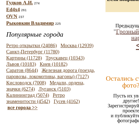
Гудков А.И.
274
Ed4x4
261
OVN
237
Рыковкин Владимир
225
Предыдуща
"
Грозный
Популярные города
на
Ретро открытки (24086)
Москва (12939)
Санкт-Петербург (11780)
Картины (11728)
Трускавец (10343)
Львов (10183)
Киев (10182)
Саратов (8644)
Железная дорога (поезда,
паровозы, локомотивы, вагоны) (7127)
Остались 
Кисловодск (7008)
Медали, ордена,
фото
значки (6274)
Луганск (5103)
Калининград (5074)
Ретро
Пусть их ув
другие!
знаменитости (4542)
Гусев (4162)
Зарегистрируй
все города >>
проект
и публикуйт
фотограф