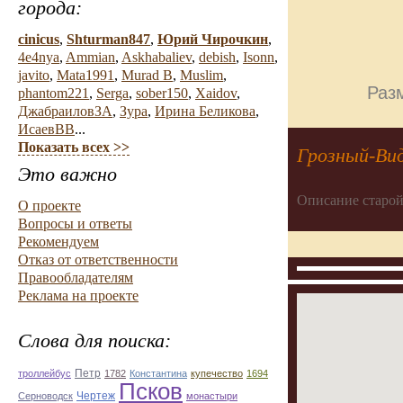
города:
cinicus
,
Shturman847
,
Юрий Чирочкин
,
4e4nya
,
Ammian
,
Askhabaliev
,
debish
,
Isonn
,
javito
,
Mata1991
,
Murad B
,
Muslim
,
Разм
phantom221
,
Serga
,
sober150
,
Xaidov
,
ДжабраиловЗА
,
Зура
,
Ирина Беликова
,
ИсаевВВ
...
Показать всех >>
Грозный-Ви
Это важно
Описание старой
О проекте
Вопросы и ответы
Рекомендуем
Отказ от ответственности
Правообладателям
Реклама на проекте
Слова для поиска:
троллейбус
Петр
1782
Константина
купечество
1694
Псков
Чертеж
Серноводск
монастыри