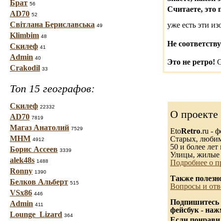
Брат
56
Считаете, это 
AD70
52
Світлана Бериславська
уже есть эти и
49
Klimbim
48
Не соответству
Скилеф
41
Admin
40
Это не ретро!
С
Crakodil
33
Топ 15 географов:
Скилеф
22332
О проекте
AD70
7819
Магаз Анатолий
7529
Eto
Retro
.ru -
МНМ
Старых, любимы
4912
50 и более лет 
Борис Ассеев
3339
Улицы, жилые 
alek48s
1488
Подробнее о п
Ronny
1390
Также полезн
Белков Альберт
515
Вопросы и отв
VSx86
446
Подпишитесь 
Admin
411
фейсбук - на
Lounge_Lizard
364
Если понравил