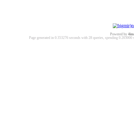
Powered by
4im
Page generated in 0.353276 seconds with 28 queries, spending 0.20300