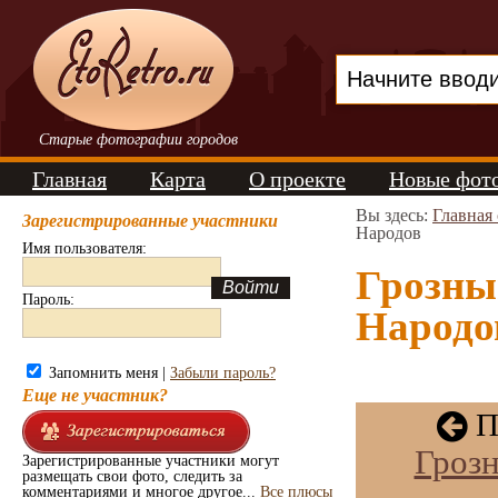
Старые фотографии городов
Главная
Карта
О проекте
Новые фот
Вы здесь:
Главная
Зарегистрированные участники
Народов
Имя пользователя:
Грозны
Пароль:
Народов
Запомнить меня |
Забыли пароль?
Еще не участник?
П
Гроз
Зарегистрированные участники могут
размещать свои фото, следить за
комментариями и многое другое...
Все плюсы