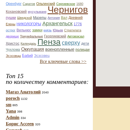
Оренбург
Саратов
Ольгинский
Сергиевское
1680
Чернигов
Кохановский
мусульмане
Мазепы
Вал
Древний
пушки
Шведской
Антония
Архангельск
НИКОЛОГОРЫ
1776
Елены
замки
острог
Вильнюс
князь
Юрьев
Стратилата
дворище
Триумфальные
Георгиевский
Автовокзал
Пенза
сверху
Христос
Календарь
дети
Оккупация
военопленные
Чухлома
полицаи
Бабий
Эсэсовец
Эсэсовцы
Все ключевые слова >>
Топ 15
по количеству комментариев:
Магаз Анатолий
2040
poroch
1132
sm
865
Yana
398
Admin
334
Борис Ассеев
320