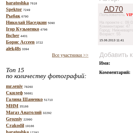
haratoshka
7618
AD70
Spektor
7249
Пользователь
VIP
Рыбак
6790
Николай Наседкин
На проекте с: 09.0
5090
Комментарии: 47
Ігор Кузьменко
4796
Город: Нижневарт
Возраст: 55
fischer
4401
15.06.2013 11:41
Борис Ассеев
3722
alek48s
3394
Добавить 
Все участники >>
Имя:
Топ 15
Комментарий:
по количеству фотографий:
mr.seniv
78260
Скилеф
56681
Галина Шаненко
51710
МНМ
35166
Магаз Анатолий
32292
Grozniy
22990
Crakodil
19166
haratoshka
17292