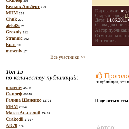
Скилеф
305
Белков Альберт
299
Год съемки:
не у
МНМ
298
Старый город:
Г
Chuk
Дата:
14.06.2011 
220
Слова для поиска
alek48s
216
Автор публикац
Grozniy
212
Отметил на карте
Strannic
202
Источник:
Брат
198
mr.seniv
174
Все участники >>
Топ 15
Проголо
по количеству публикаций:
за публикацию, если п
mr.seniv
45211
Скилеф
40848
Галина Шаненко
Поделиться ссы
32703
МНМ
26542
Магаз Анатолий
25449
Crakodil
17967
AD70
Автор:
7743